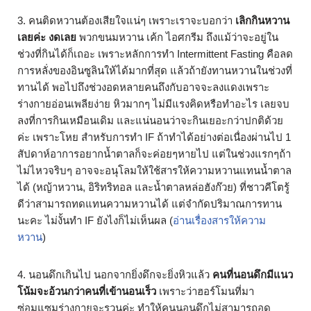
3. คนติดหวานต้องเสียใจแน่ๆ เพราะเราจะบอกว่า
เลิกกินหวาน
เลยค่ะ งดเลย
พวกขนมหวาน เค้ก ไอศกรีม ถึงแม้ว่าจะอยู่ใน
ช่วงที่กินได้ก็เถอะ เพราะหลักการทำ Intermittent Fasting คือลด
การหลั่งของอินซูลินให้ได้มากที่สุด แล้วถ้ายังทานหวานในช่วงที่
ทานได้ พอไปถึงช่วงอดหลายคนถึงกับอาจจะลงแดงเพราะ
ร่างกายอ่อนเพลียง่าย หิวมากๆ ไม่มีแรงคิดหรือทำอะไร เลยจบ
ลงที่การกินเหมือนเดิม และแน่นอนว่าจะกินเยอะกว่าปกติด้วย
ค่ะ เพราะโหย สำหรับการทำ IF ถ้าทำได้อย่างต่อเนื่องผ่านไป 1
สัปดาห์อาการอยากน้ำตาลก็จะค่อยๆหายไป แต่ในช่วงแรกๆถ้า
ไม่ไหวจริบๆ อาจจะอนุโลมให้ใช้สารให้ความหวานแทนน้ำตาล
ได้ (หญ้าหวาน, อิริทริทอล และน้ำตาลหล่อฮังก๊วย) ที่ชาวคีโตรู้
ดีว่าสามารถทดแทนความหวานได้ แต่จำกัดปริมาณการทาน
นะคะ ไม่งั้นทำ IF ยังไงก็ไม่เห็นผล (
อ่านเรื่องสารให้ความ
หวาน
)
4. นอนดึกเกินไป นอกจากยิ่งดึกจะยิ่งหิวแล้ว
คนที่นอนดึกมีแนว
โน้มจะอ้วนกว่าคนที่เข้านอนเร็ว
เพราะว่าฮอร์โมนที่มา
ซ่อมแซมร่างกายจะรวนค่ะ ทำให้คนนอนดึกไม่สามารถอด