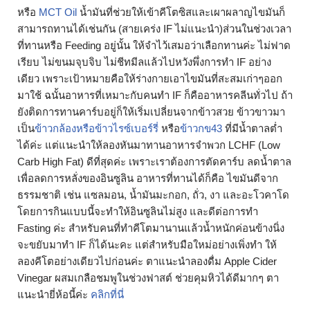
หรือ
MCT Oil
น้ำมันที่ช่วยให้เข้าคีโตซิสและเผาผลาญไขมันก็
สามารถทานได้เช่นกัน (สายเคร่ง IF ไม่แนะนำ)ส่วนในช่วงเวลา
ที่ทานหรือ Feeding อยู่นั้น ให้จำไว้เสมอว่าเลือกทานค่ะ ไม่ฟาด
เรียบ ไม่ขนมจุบจิบ ไม่ชีทมีลแล้วไปหวังพึ่งการทำ IF อย่าง
เดียว เพราะเป้าหมายคือให้ร่างกายเอาไขมันที่สะสมเก่าๆออก
มาใช้ ฉนั้นอาหารที่เหมาะกับคนทำ IF ก็คืออาหารคลีนทั่วไป ถ้า
ยังติดการทานคาร์บอยู่ก็ให้เริ่มเปลี่ยนจากข้าวสวย ข้าวขาวมา
เป็น
ข้าวกล้องหรือข้าวไรซ์เบอร์รี่
หรือ
ข้าวกข43
ที่มีน้ำตาลต่ำ
ได้ค่ะ แต่แนะนำให้ลองหันมาทานอาหารจำพวก LCHF (Low
Carb High Fat) ดีที่สุดค่ะ เพราะเราต้องการตัดคาร์บ ลดน้ำตาล
เพื่อลดการหลั่งของอินซูลิน อาหารที่ทานได้ก็คือ ไขมันดีจาก
ธรรมชาติ เช่น แซลมอน, น้ำมันมะกอก, ถั่ว, งา และอะโวคาโด
โดยการกินแบบนี้จะทำให้อินซูลินไม่สูง และดีต่อการทำ
Fasting ค่ะ สำหรับคนที่ทำคีโตมานานแล้วน้ำหนักค่อนข้างนิ่ง
จะขยับมาทำ IF ก็ได้นะคะ แต่สำหรับมือใหม่อย่างเพิ่งทำ ให้
ลองคีโตอย่างเดียวไปก่อนค่ะ ตาแนะนำลองดื่ม Apple Cider
Vinegar ผสมเกลือชมพูในช่วงฟาสต์ ช่วยคุมหิวได้ดีมากๆ ตา
แนะนำยี่ห้อนี้ค่ะ
คลิกที่นี่