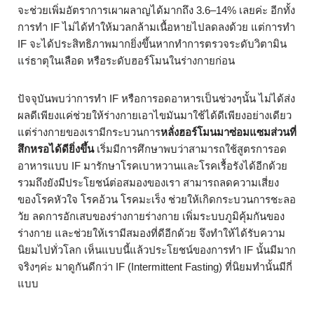
จะช่วยเพิ่มอัตราการเผาผลาญได้มากถึง 3.6–14% เลยค่ะ อีกทั้ง
การทำ IF ไม่ได้ทำให้มวลกล้ามเนื้อหายไปลดลงด้วย แต่การทำ
IF จะได้ประสิทธิภาพมากยิ่งขึ้นหากทำการตรวจระดับวิตามิน
แร่ธาตุในเลือด หรือระดับฮอร์โมนในร่างกายก่อน
ปัจจุบันพบว่าการทำ IF หรือการอดอาหารเป็นช่วงๆนั้น ไม่ได้ส่ง
ผลดีเพียงแค่ช่วยให้ร่างกายเอาไขมันมาใช้ได้ดีเพียงอย่างเดียว
แต่ร่างกายของเรามีกระบวนการ
หลั่งฮอร์โมนมาซ่อมแซมส่วนที่
สึกหรอได้ดียิ่งขึ้น
เริ่มมีการศึกษาพบว่าสามารถใช้สูตรการอด
อาหารแบบ IF มารักษาโรคเบาหวานและโรคเรื้อรังได้อีกด้วย
รวมถึงยังมีประโยชน์ต่อสมองของเรา สามารถลดความเสี่ยง
ของโรคหัวใจ โรคอ้วน โรคมะเร็ง ช่วยให้เกิดกระบวนการชะลอ
วัย ลดการอักเสบของร่างกายร่างกาย เพิ่มระบบภูมิคุ้มกันของ
ร่างกาย และช่วยให้เรามีสมองที่ดีอีกด้วย จึงทำให้ได้รับความ
นิยมไปทั่วโลก เห็นแบบนี้แล้วประโยชน์ของการทำ IF นั้นมีมาก
จริงๆค่ะ มาดูกันดีกว่า IF (Intermittent Fasting) ที่นิยมทำนั้นมีกี่
แบบ