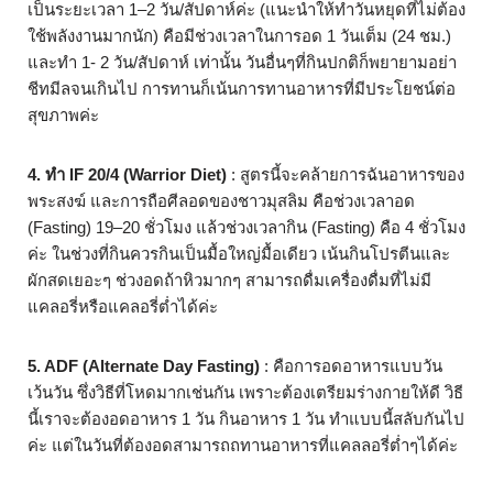
เป็นระยะเวลา 1–2 วัน/สัปดาห์ค่ะ (แนะนำให้ทำวันหยุดที่ไม่ต้อง
ใช้พลังงานมากนัก) คือมีช่วงเวลาในการอด 1 วันเต็ม (24 ชม.)
และทำ 1- 2 วัน/สัปดาห์ เท่านั้น วันอื่นๆที่กินปกติก็พยายามอย่า
ชีทมีลจนเกินไป การทานก็เน้นการทานอาหารที่มีประโยชน์ต่อ
สุขภาพค่ะ
4. ทำ IF 20/4 (Warrior Diet)
: สูตรนี้จะคล้ายการฉันอาหารของ
พระสงฆ์ และการถือศีลอดของชาวมุสลิม คือช่วงเวลาอด
(Fasting) 19–20 ชั่วโมง แล้วช่วงเวลากิน (Fasting) คือ 4 ชั่วโมง
ค่ะ ในช่วงที่กินควรกินเป็นมื้อใหญ่มื้อเดียว เน้นกินโปรตีนและ
ผักสดเยอะๆ ช่วงอดถ้าหิวมากๆ สามารถดื่มเครื่องดื่มที่ไม่มี
แคลอรี่หรือแคลอรี่ต่ำได้ค่ะ
5. ADF (Alternate Day Fasting)
: คือการอดอาหารแบบวัน
เว้นวัน ซึ่งวิธีที่โหดมากเช่นกัน เพราะต้องเตรียมร่างกายให้ดี วิธี
นี้เราจะต้องอดอาหาร 1 วัน กินอาหาร 1 วัน ทำแบบนี้สลับกันไป
ค่ะ แต่ในวันที่ต้องอดสามารถถทานอาหารที่แคลลอรี่ต่ำๆได้ค่ะ