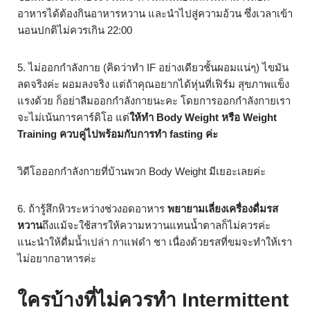
อาหารได้ต้องกินอาหารหวาน และนำไปสู่ความอ้วน ซึ่งเวลาเข้า
นอนปกติไม่ควรเกิน 22:00
5. ไม่ออกกำลังกาย (คิดว่าทำ IF อย่างเดียวชั้นผอมแน่ๆ) ไขมัน
ลดจริงค่ะ ผอมลงจริง แต่ถ้าคุณอยากได้หุ่นที่เฟิร์ม สุขภาพแข็ง
แรงด้วย ก็อย่าลืมออกกำลังกายนะคะ โดยการออกกำลังกายเรา
จะไม่เน้นการคาร์ดิโอ แต่
ให้ทำ Body Weight หรือ Weight
Training ควบคู่ไปพร้อมกับการทำ fasting ค่ะ
วิดีโอออกกำลังกายที่บ้านพวก Body Weight มีเยอะเลยค่ะ
6. ถ้ารู้สึกหิวระหว่างช่วงอดอาหาร
พยายามเลี่ยงเครื่องดื่มรส
หวาน
ถึงแม้จะใช้สารให้ความหวานแทนน้ำตาลก็ไม่ควรค่ะ
แนะนำให้ดื่มน้ำเปล่า กาแฟดำ ชา เนื่องด้วยรสที่ขมจะทำให้เรา
ไม่อยากอาหารค่ะ
ใครบ้างที่ไม่ควรทำ Intermittent